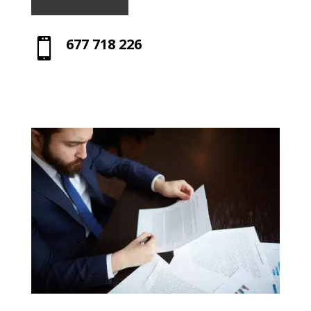
677 718 226
