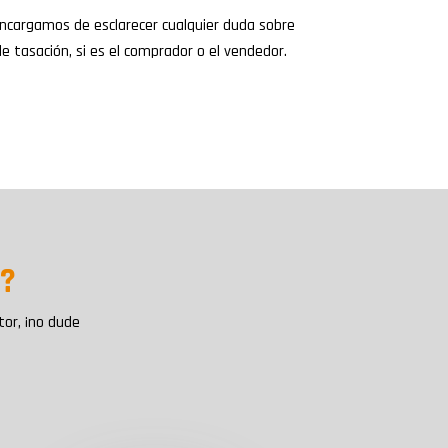
encargamos de esclarecer cualquier duda sobre
e tasación, si es el comprador o el vendedor.
s?
tor, ¡no dude