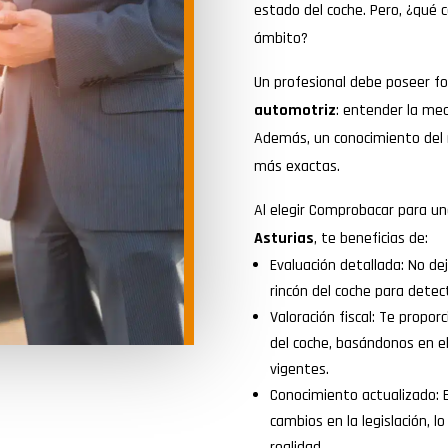
estado del coche. Pero, ¿qué 
ámbito?
Un profesional debe poseer f
automotriz
: entender la mecá
Además, un conocimiento del m
más exactas.
Al elegir Comprobacar para un
Asturias
, te beneficias de:
Evaluación detallada: No d
rincón del coche para detect
Valoración fiscal: Te propor
del coche, basándonos en el
vigentes.
Conocimiento actualizado: 
cambios en la legislación, l
realidad.