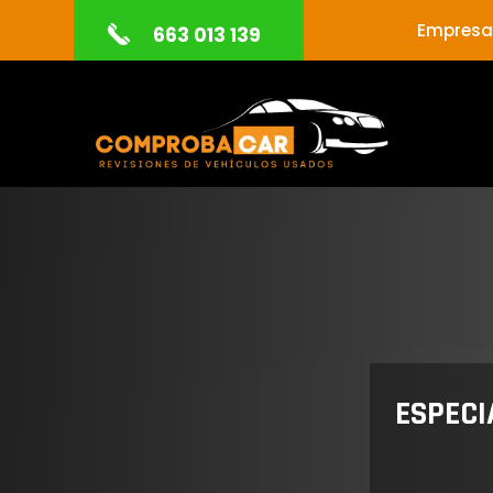
Empresa 
663 013 139
ESPECI