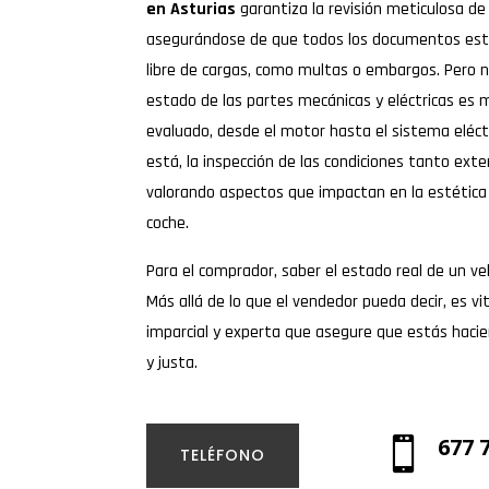
en Asturias
garantiza la revisión meticulosa d
asegurándose de que todos los documentos estén
libre de cargas, como multas o embargos. Pero no 
estado de las partes mecánicas y eléctricas es
evaluado, desde el motor hasta el sistema eléctric
está, la inspección de las condiciones tanto exte
valorando aspectos que impactan en la estética 
coche.
Para el comprador, saber el estado real de un v
Más allá de lo que el vendedor pueda decir, es vi
imparcial y experta que asegure que estás hac
y justa.
677 

TELÉFONO