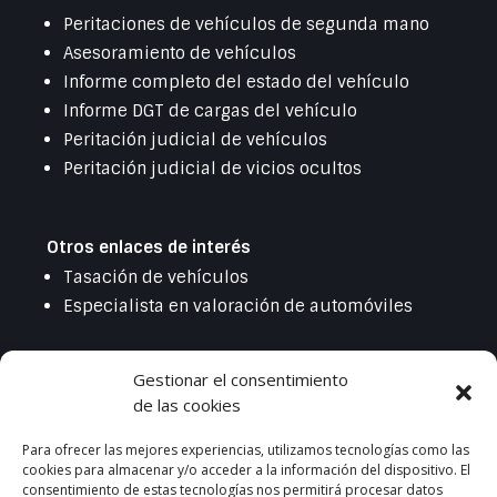
Peritaciones de vehículos de segunda mano
Asesoramiento de vehículos
Informe completo del estado del vehículo
Informe DGT de cargas del vehículo
Peritación judicial de vehículos
Peritación judicial de vicios ocultos
Otros enlaces de interés
Tasación de vehículos
Especialista en valoración de automóviles
Gestionar el consentimiento
Legal
de las cookies
Política de privacidad
Política de cookies
Para ofrecer las mejores experiencias, utilizamos tecnologías como las
cookies para almacenar y/o acceder a la información del dispositivo. El
Aviso legal
consentimiento de estas tecnologías nos permitirá procesar datos